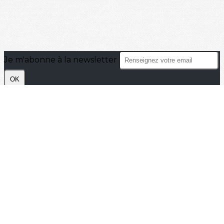
Je m'abonne à la newsletter
OK
Plan du site
Licences
Mentions légales
CGUV
Paramétrer vos cookies
Se connecter
Propulsé par AssoConnect, le logiciel des
associations