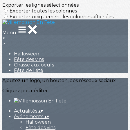
Exporter les lignes sélectionnées
Exporter toutes les colonnes
Exporter uniquement les colonnes affichées
Menu
<
>
Halloween
Fête des vins
Chasse aux oeufs
Fête de l'été
Ajoutez un logo, un bouton, des réseaux sociaux
Cliquez pour éditer
Actualités
▴
▾
événements
▴
▾
Halloween
Fête des vins