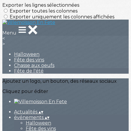
Exporter les lignes sélectionnées
Exporter toutes les colonnes
Exporter uniquement les colonnes affichées
Menu
<
>
Halloween
Fête des vins
Chasse aux oeufs
Fête de l'été
Ajoutez un logo, un bouton, des réseaux sociaux
Cliquez pour éditer
Actualités
▴
▾
événements
▴
▾
Halloween
Fête des vins