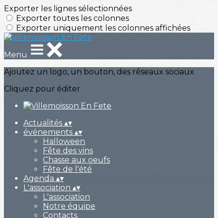
Exporter les lignes sélectionnées
Exporter toutes les colonnes
Exporter uniquement les colonnes affichées
Menu
Ajoutez un logo, un bouton, des réseaux sociaux
Cliquez pour éditer
Actualités
▴
▾
événements
▴
▾
Halloween
Fête des vins
Chasse aux oeufs
Fête de l'été
Agenda
▴
▾
L'association
▴
▾
L'association
Notre équipe
Contacts